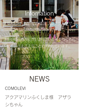
​Infomation
​建築/ランドスケープ/環境プロダクトデザイ
ン/リゾート
建築をはじめとして、よりよいまちをつくるた
めに、​さまざまなことにTRYしています。
NEWS
COMOLEVI
アクアマリンふくしま様 アザラ
シちゃん